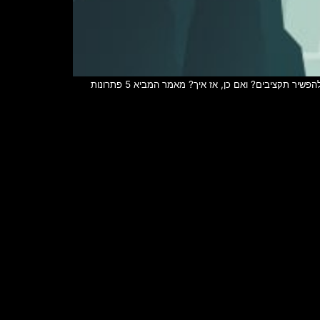
לאחר שחברות רבות הודיעו על הקפאה או צימצום של תקציבים, אנו נכנסים לשלב הבא ומבינים שהמצב כנראה לא ישתנה בקרוב – האם הגיע הזמן להפשיר תקציבים? ואם כן, אז איך? מאמר המביא 5 פתרונות